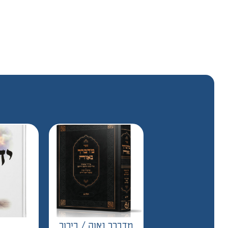
מדברך נאוה / בירור