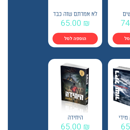
ים
לא אמרתם שזה כבד
65.00
₪
74
סל
הוספה לסל
מידי
היחידה
65.00
₪
65