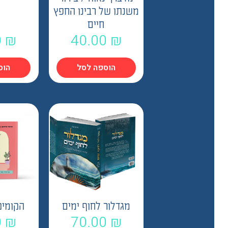
משנתו של רבינו החפץ
חיים
י
0
₪
40.00
₪
הוספה לסל
הוס
מגדלור לחוף ימים
הקומיק
0
₪
70.00
₪