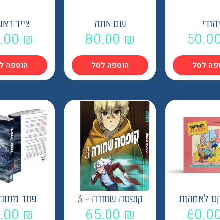
הודי
שם אתה
צייד ראש
.00
₪
80.00
₪
50.0
פה לסל
הוספה לסל
הוספה ל
ס לאמהות
קופסה שחורה – 3
פחד מתוק 
.00
₪
65.00
₪
60.0