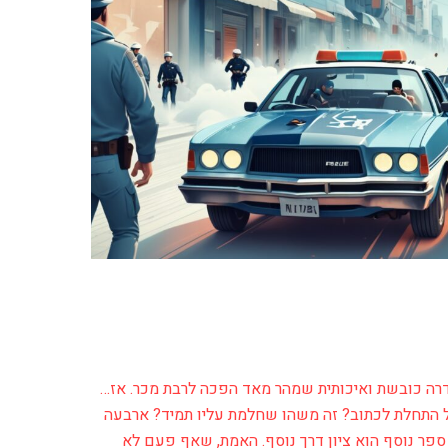
רה כובשת ואיכותית שמהר מאד הפכה לרבת מכר. אז…
 התחלת לכתוב? זה משהו שחלמת עליו תמיד? ארבעה
ספר נוסף הוא ציון דרך נוסף. האמת, שאף פעם לא