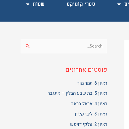
ם
ספרי קומיקס
שפות
S
e
a
פוסטים אחרונים
r
c
ראיון 6: תמר מור
h
ראיון 5: בת שבע הבלין – אינגבר
f
ראיון 4: אראל בראב
o
ראיון 3: ליבי קליין
r
ראיון 2: עלקי דויטש
: