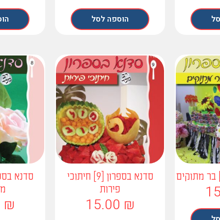
סל
הוספה לסל
הוס
סדנא בספרון [9] חיתוכי
1
פירות
מע
0
₪
15.00
₪
סל