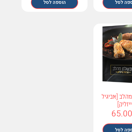
פה לסל
הוספה לסל
הלב [אביגיל
יזליק]
65.0
פה לסל