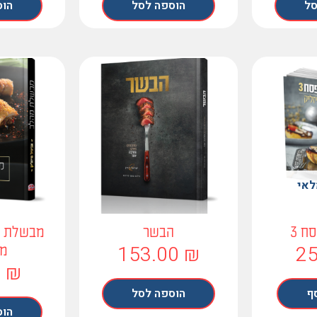
סל
הוספה לסל
הוס
לאי
ח 3
הבשר
מבשלת מ
153.00
₪
2
מי
0
₪
ף
הוספה לסל
הוס