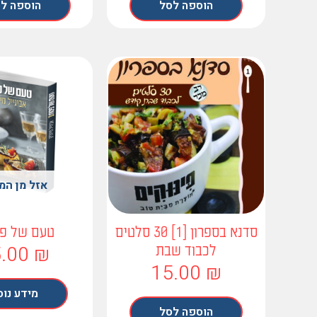
הוספה לסל
הוספה ל
אזל מן המ
סדנא בספרון [1] 30 סלטים
טעם של פס
5.00
₪
לכבוד שבת
15.00
₪
מידע נוס
הוספה לסל