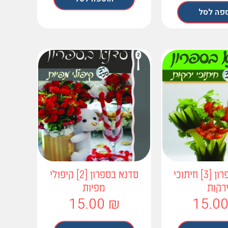
פה לסל
סדנא בספרון [3] חיתוכי
סדנא בספרון [2] קיפולי
רקות
מפיות
15.00
₪
15.0