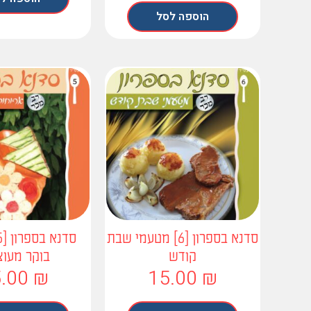
הוספה לסל
סדנא בספרון [6] מטעמי שבת
קודש
בוקר מעוצ
5.00
₪
15.00
₪