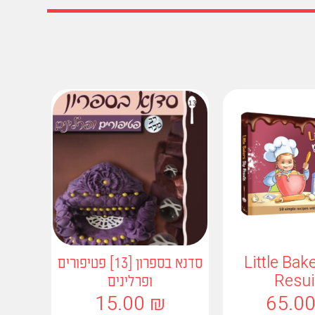
Little Bak
סדנא בספרון [13] פטיפורים
Resui
ופרלינים
15.00
₪
65.0