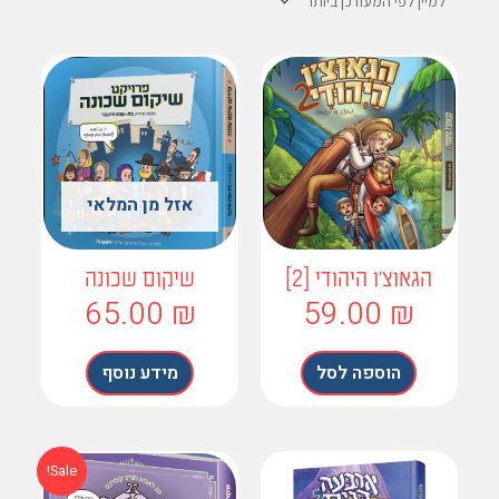
אזל מן המלאי
הגאוצ'ו היהודי [2]
שיקום שכונה
65.00
₪
59.00
₪
הוספה לסל
מידע נוסף
המחיר
המחיר
Sale!