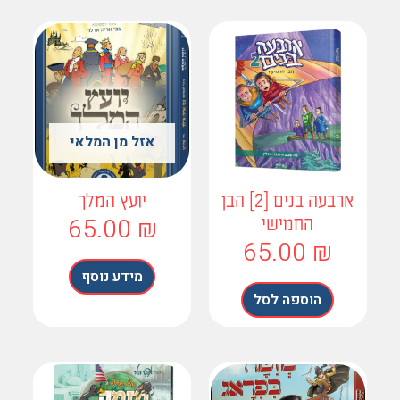
אזל מן המלאי
ארבעה בנים [2] הבן
יועץ המלך
65.00
₪
החמישי
65.00
₪
מידע נוסף
הוספה לסל