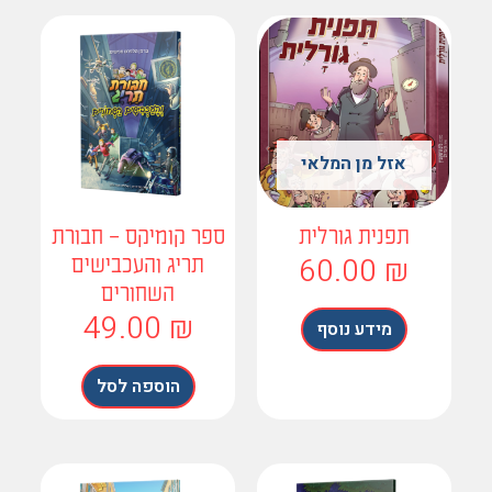
אזל מן המלאי
תפנית גורלית
ספר קומיקס – חבורת
60.00
₪
תריג והעכבישים
השחורים
49.00
₪
מידע נוסף
הוספה לסל