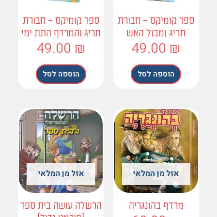
פר קומיקס – חבורת
ספר קומיקס – חבורת
תריג ומבול האש
תריג והמרדף התת ימי
49.00
₪
49.00
₪
הוספה לסל
הוספה לסל
אזל מן המלאי
אזל מן המלאי
מרדף בהונגריה
הרשלה עושה בית ספר