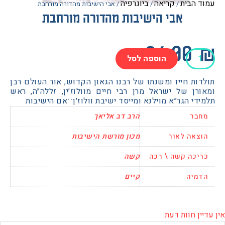
הבית
קריאה
ביוגרפיה
/
/
/ אבי הישיבות מהדורה מורחבת
אבי הישיבות מהדורה מורחבת
94.0
הוספה לסל
ות
ת חייו ומשנתו של רבנו הגאון הקדוש, אור העולם רבן
רן של ישראל מרן רבי חיים מוולוז׳ין, זללה״ה, ראש
ה
י הגר״א מוילנא ומייסד ישיבת וולוז׳ן־־אם הישיבות
בת
בר
הרב דב אליאך
אה לאור
מכון מורשת הישיבות
כה קשה \ רכה
קשה
יה
קיים
 חוות דעת.