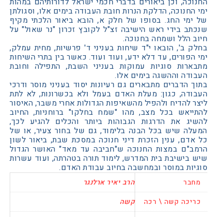
ה, וכן ביאורים בדברי חכמי ישראל לדורותיהם במהות
חנוכה, הדלקת הנרות חובת העבודה בימים אלו, וסגולתן
מי החג. בסופו של חלק א, הובא ביאור הלכתי מקיף
ב בידי ראש הישיבה זצ"ל לקובץ זכרון "נר שאול" על
הלל ושמחה בחנוכה.
ב', הובאו י"ד שיחות בעניני ד' פרשיות, מחית עמלק,
פורים, עד דלא ידע, ועוד ועוד. כאשר בין בתרי השיחות
רות סוגיות עמוקות בעניני השבת, התפילה וחובת
ה וההשגה בימים אלו.
הדברים מתבארים גם רעיונות יסוד בעניני מוסר ודרכי
דה, כגון: מעלת האדם בעמל ולא בכשרונות, לא לתת
להדיח ולהפיל מהשאיפות הגדולות אחרי משבר, האיסור
יאש בכל מצב, מהו "שמח בחלקו" ברוחניות, החיוב
ג את הדרגות הגבוהות ביותר והכלים להגיע לכך,
ה שיש בכל הבנה בלימוד, גם של בחור צעיר, או של
דם, ענין הזכרת דיני חנוכה במסכת שבת, ביאור לשון
"ם במצות החנוכה ש"חביבה עד מאד" האושר הגדול
בישיבת בית המדרש, לימוד תורה בטהרתה, ועוד עשרות
ות במוסר ובמחשבה בחיוב עבודת האדם.
בר
הרב יאיר ארלנגר
כה קשה \ רכה
קשה