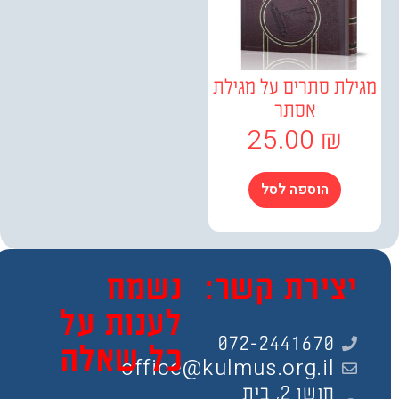
לת סתרים על מגילת
אסתר
25.00
₪
הוספה לסל
צירת קשר:
נשמח
לענות על
072-2441670
כל שאלה
office@kulmus.org.il
חושן 2, בית