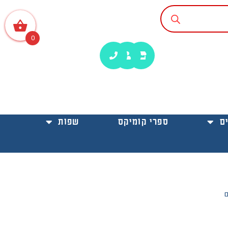
0
ם
ספרי קומיקס
שפות
ם