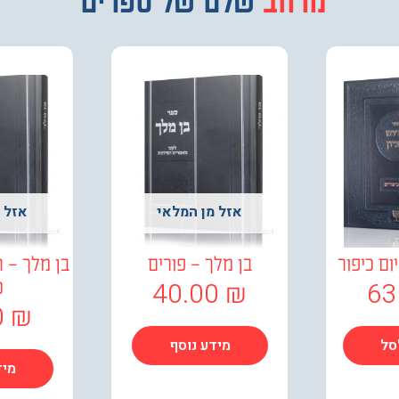
מבחר
שלם של ספרים
אזל מן המלאי
אזל 
ום כיפור
בן מלך – פורים
בן מלך – 
40.00
₪
63
כ
0
₪
סל
מידע נוסף
מיד