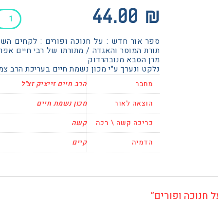
כמות
44.00
₪
של
אור
ספר אור חדש : על חנוכה ופורים : לקחים השקפ
חדש
תורת המוסר והאגדה / מתורתו של רבי חיים אפרים
על
מרן הסבא מנובהרדוק
נלקט ונערך ע"י מכון נשמת חיים בעריכת הרב צמ
חנוכה
ופורים
מחבר
הרב חיים זייציק זצ"ל
הוצאה לאור
מכון נשמת חיים
כריכה קשה \ רכה
קשה
הדמיה
קיים
 חנוכה ופורים”