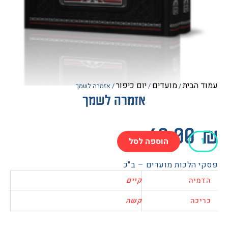
הבית
מועדים
יום כיפור
/
/
/ אזמרה לשמך
אזמרה לשמך
60.0
הוספה לסל
ה
 הלכות מועדים – ב"כ
יה
קיים
כה
קשה