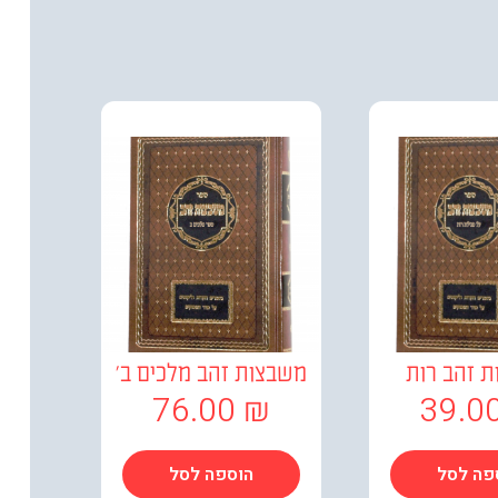
 זהב רות
משבצות זהב מלכים ב'
76.00
₪
39.0
פה לסל
הוספה לסל