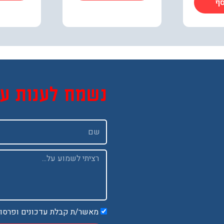
סף
נשמח לענות ע
שם
Message
מאשר/ת קבלת עדכונים ופרסו