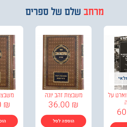
מבחר
שלם של ספרים
לאי
וארט על
משבצות זהב יונה
משבצות
0
₪
36.00
₪
60
הוספה לסל
הוס