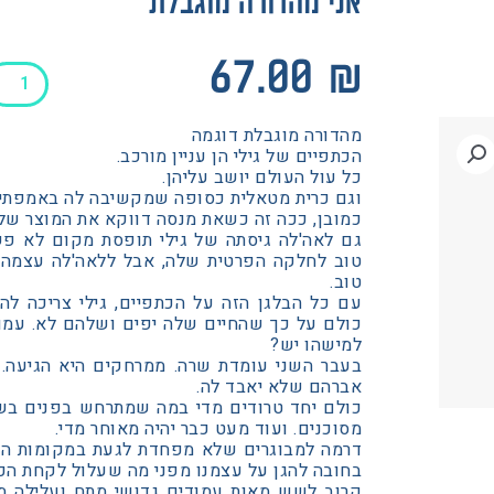
אני מהדורה מוגבלת
כמות
67.00
₪
של
אני
מהדורה מוגבלת דוגמה
מהדורה
הכתפיים של גילי הן עניין מורכב.
מוגבלת
כל עול העולם יושב עליהן.
וגם כרית מטאלית כסופה שמקשיבה לה באמפתיה ג
כמובן, ככה זה כשאת מנסה דווקא את המוצר של
גם לאה'לה גיסתה של גילי תופסת מקום לא פשו
טוב לחלקה הפרטית שלה, אבל ללאה'לה עצמה 
טוב.
עם כל הבלגן הזה על הכתפיים, גילי צריכה ל
כולם על כך שהחיים שלה יפים ושלהם לא. עמו
למישהו יש?
בעבר השני עומדת שרה. ממרחקים היא הגיעה.
אברהם שלא יאבד לה.
כולם יחד טרודים מדי במה שמתרחש בפנים בשב
מסוכנים. ועוד מעט כבר יהיה מאוחר מדי.
דרמה למבוגרים שלא מפחדת לגעת במקומות הפגי
בחובה להגן על עצמנו מפני מה שעלול לקחת הכו
קרוב לשש מאות עמודים גדושי מתח ועלילה מ