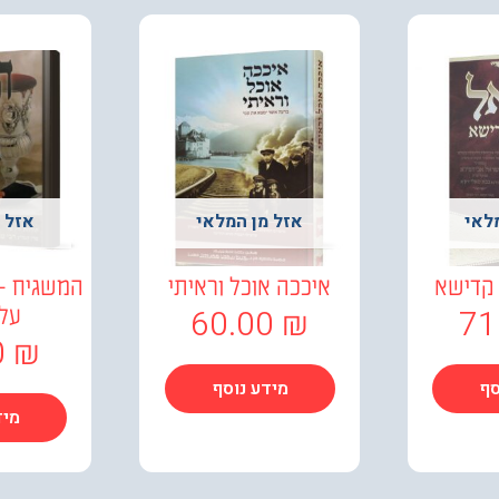
לאי
אזל מן המלאי
אזל 
קדישא
איככה אוכל וראיתי
המשגיח –
60.00
₪
71
על 
0
₪
סף
מידע נוסף
מיד