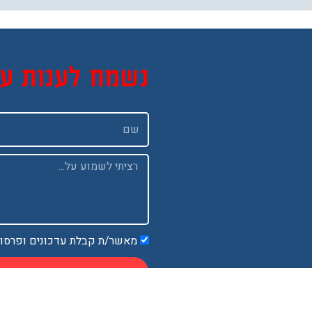
נשמח לענות ע
שם
Message
מאשר/ת קבלת עדכונים ופרסו
א