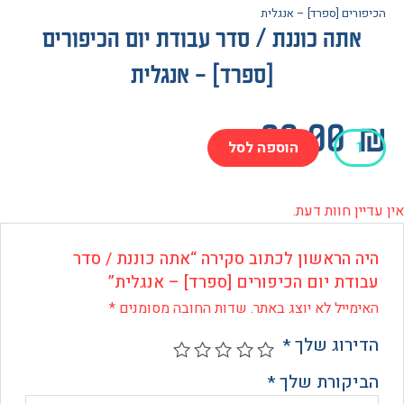
ים [ספרד] – אנגלית
תה כוננת / סדר עבודת יום הכיפורים
[ספרד] – אנגלית
20.0
הוספה לסל
 חוות דעת.
 הראשון לכתוב סקירה “אתה כוננת / סדר
ת
דת יום הכיפורים [ספרד] – אנגלית”
רים
ייל לא יוצג באתר.
שדות החובה מסומנים
*
]
רוג שלך
*
ת
קורת שלך
*