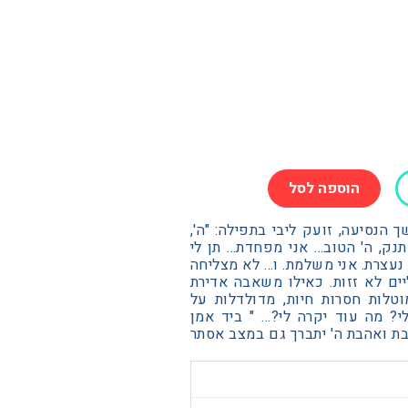
הוספה לסל
הנסיעה, זועק ליבי בתפילה: "ה',
ק, ה' הטוב… אני מפחדת… תן לי
נעצרת. אני משלמת. ו… לא מצליחה
יים לא זזות. כאילו משאבה אדירת
טלות חסרות חיות, מדולדלות על
י? מה עוד יקרה לי?… " ביד אמן
ליין אשר חולה ב A L S את קרבת ואהבת ה' יתברך גם במצב אסתר