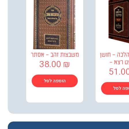
לכה – חושן
משבצות זהב – אסתר
38.00
₪
 רצא –
51.0
הוספה לסל
פה לסל