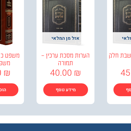
לאי
אזל מן המלאי
שבת חלק
הערות מסכת ערכין –
משפט כה
תמורה
משפט
0
₪
40.00
₪
45
סף
מידע נוסף
הוס