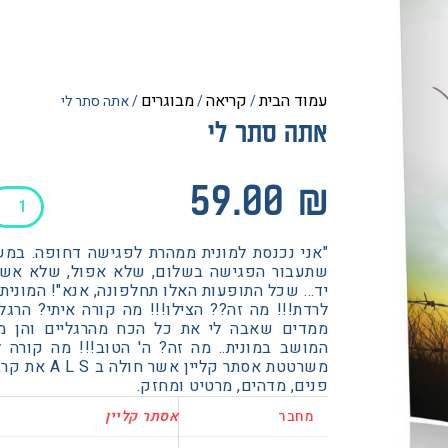
עמוד הבית
קריאה
מבוגרים
/
/
/ אתה סתר לי
אתה סתר לי
כמות
59.00
₪
של
אתה
"אני נכנסת למונית ממהרת לפגישה דחופה. במשך 
סתר
שתעבור הפגישה בשלום, שלא אפול, שלא אשתנ
לי
יד… שכל התופעות האלו תחלפונה, אנא"! המונית 
לרדת!!! מה זה?? הצילו!!! מה קורה איתי? הרגל
ממדים שאבה לי את כל הכח מהרגליים והן מו
המושב במונית.. מה זה? ה' הטוב!!! מה קורה ל
משרטטת אסתר ק
פנים, מדהים, מרטיט ומחזק.
מחבר
אסתר קליין