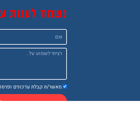
נשמח לענות ע
שם
Message
מאשר/ת קבלת עדכונים ופרסו
א