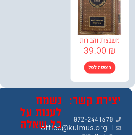
שבצות זהב רות
39.00
₪
הוספה לסל
צירת קשר:
נשמח
לענות על
072-2441670
כל שאלה
office@kulmus.org.il