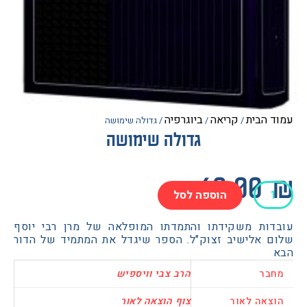
הבית
קריאה
ביוגרפיה
/
/
/ גדולה שימושה
גדולה שימושה
60.0
הוספה לסל
שה
ות משקידתו והתמדתו המופלאה של מרן רבי יוסף
 אלישיב זצוק"ל. הספר שיגדל את המתמיד של הדור
בר
הרב צבי וויספיש
אה לאור
צוף הוצאה לאור