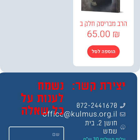
ב מבריסק חלק ב
65.00
₪
הוספה לסל
צירת קשר:
נשמח
לענות על
072-2441670
כל שאלה
office@kulmus.org.il
חושן 2, בית
שם
שמש
ות משלוח 30 ש"ח