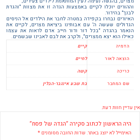
, בהגשה נעימה לעין המותאמת לילדים צעירים,
רים יוכלו לקיים באמצעות הגדה זו את מצוות "והגדת
 בהידור.
רים נבחרו בקפידה במטרה לחבר את הילדים אל הניסים
לים שעשה ה' עם אבותינו ביציאת מצרים, לקיים את
ר בהגדה "בכל דור ודור חייב אדם לראות את עצמו
 הוא יצא ממצרים", ולקרב את לבם לאבינו שבשמים.
יה
קיים
אה לאור
לחיים
כה
קשה
המחבר
בת שבע אינגבר-הבלין
 חוות דעת.
 הראשון לכתוב סקירה “הגדה של פסח”
ייל לא יוצג באתר.
שדות החובה מסומנים
*