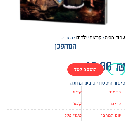
הבית
קריאה
ילדים
/
/
/ המהפכן
המהפכן
60.0
הוספה לסל
כן
 היסטורי כובש ומרתק
יה
קיים
כה
קשה
המחבר
מוטי הלר