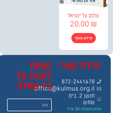
אזל מן המלאי
שלום על ישראל
20.00
₪
מידע נוסף
צירת קשר:
נשמח
לענות על
072-2441670
כל שאלה
office@kulmus.org.il
חושן 2, בית
שם
שמש
ות משלוח 30 ש"ח