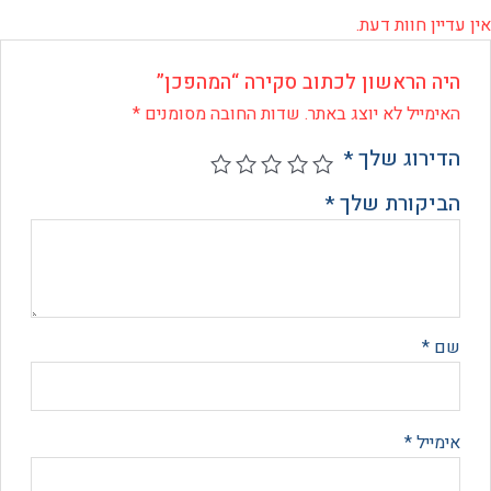
 חוות דעת.
 הראשון לכתוב סקירה “המהפכן”
ייל לא יוצג באתר.
שדות החובה מסומנים
*
רוג שלך
*
קורת שלך
*
*
יל
*