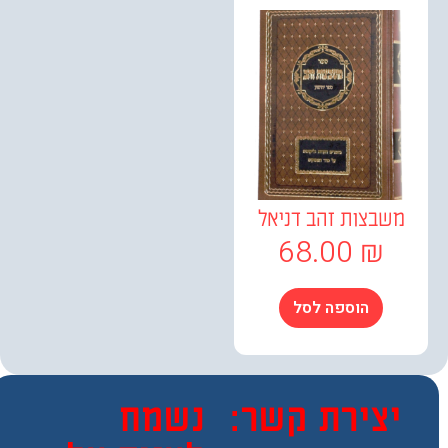
שבצות זהב דניאל
68.00
₪
הוספה לסל
צירת קשר:
נשמח