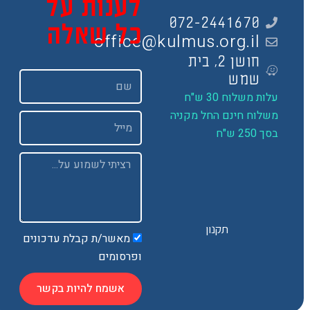
לענות על
072-2441670
כל שאלה
office@kulmus.org.il
חושן 2, בית
שם
שמש
ות משלוח 30 ש"ח
שלוח חינם החל מקניה
Email
 250 ש"ח
Message
תקנון
מאשר/ת קבלת עדכונים
ופרסומים
אשמח להיות בקשר