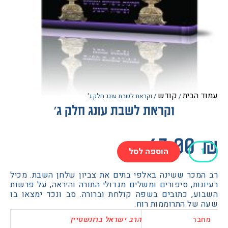
הבית
קודש
/
/ וקראת לשבת עונג חלק ג'
וקראת לשבת עונג חלק ג'
63.0
הוספה לסל
ת
מכר ששינה באלפי בתים את צביון שלחן השבת. מכיל
ות, סיפורים ומשלים מגדולי התורה והיראה, על פרשות
ע, כתובים בשפה קולחת וברורה. סב ונכד ימצאו בו
של התרוממות רוח.
בר
הרב ישראל ברונשטיין