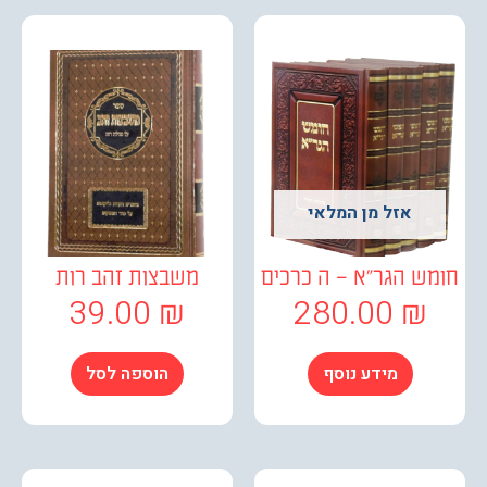
אזל מן המלאי
ש הגר"א – ה כרכים
משבצות זהב רות
39.00
₪
280.00
₪
מידע נוסף
הוספה לסל