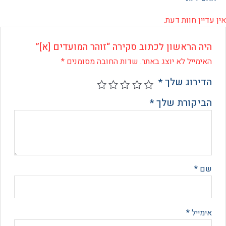
 חוות דעת.
 הראשון לכתוב סקירה “זוהר המועדים [א]”
ייל לא יוצג באתר.
שדות החובה מסומנים
*
רוג שלך
*
קורת שלך
*
*
יל
*