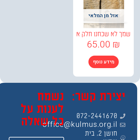
אזל מן המלאי
 לא שכחנו חלק א
65.00
₪
מידע נוסף
צירת קשר:
נשמח
לענות על
072-2441670
כל שאלה
office@kulmus.org.il
חושן 2, בית