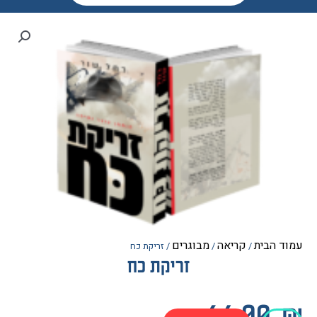
הבית
קריאה
מבוגרים
/
/
/ זריקת כח
זריקת כח
64.0