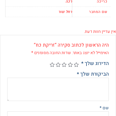
כה
רכה
המחבר
רחל שור
 חוות דעת.
 הראשון לכתוב סקירה “זריקת כח”
ייל לא יוצג באתר.
שדות החובה מסומנים
*
רוג שלך
*
קורת שלך
*
*