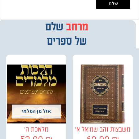
מרחב
מבחר
שלם
של ספרים
אזל מן המלאי
צות זהב שמואל א'
מלאכת ה'