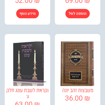
52.00
₪
69.00
₪
הוספה לסל
מידע נוסף
שבצות זהב יונה
וקראת לשבת עונג חלק
36.00
₪
ג'
63.00
₪