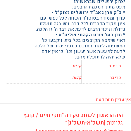
 ירושלים שבראשותו
א-תשפ"ג]
מתוך הסכמת הרבנים:
 מרן גאב“ד ירושלים זצוק"ל •
ומסודר בטוטו“ד השווה לכל נפש, עם
מקור הדברים לכל דבר, ויש בזה תועלת
 וזיכוי הרבים לדעת את דבר ה‘ זו הלכה.
ן בעל שבט הקהתי שליט“א •
שימצא הקובצים בכל בית, ויקבעו כל
חה לימוד מתוכם כספרי יסוד של הלכה
למעשה אשר יעשון וכו‘. כי אין אדם
היה לו תועלת מהם.
יה
קיים
כה
קשה
 חוות דעת.
 הראשון לכתוב סקירה “חוקי חיים / קובץ
ונות [תשפ"א-תשפ"ג]”