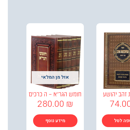
אזל מן המלאי
זהב יהושע
חומש הגר"א – ה כרכים
280.00
₪
74.0
פה לסל
מידע נוסף