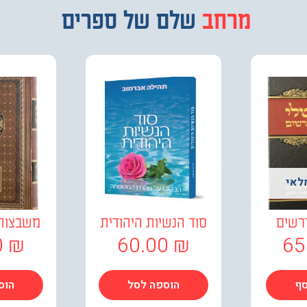
מבחר
שלם של ספרים
לאי
רשים
סוד הנשיות היהודית
משבצות 
0
₪
60.00
₪
65
סף
הוספה לסל
הוס