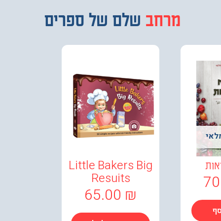
מבחר
שלם של ספרים
לאי
אות
Little Bakers Big
70
Resuits
65.00
₪
סף