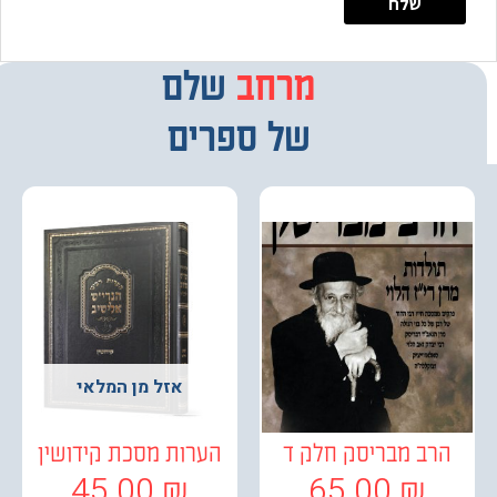
מרחב
מבחר
שלם
של ספרים
אזל מן המלאי
ב מבריסק חלק ד
הערות מסכת קידושין
45.00
₪
65.00
₪