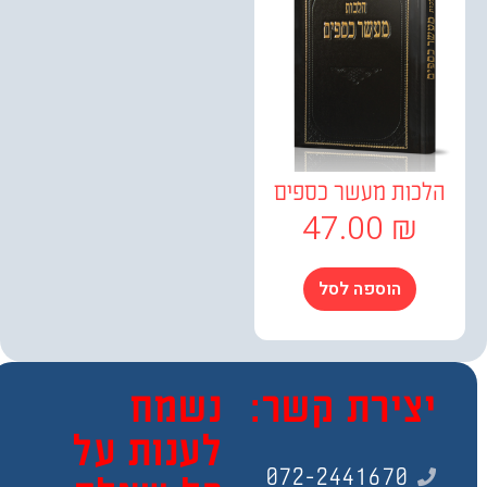
כות מעשר כספים
47.00
₪
הוספה לסל
צירת קשר:
נשמח
לענות על
072-2441670