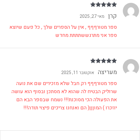
דורג
5
מתוך 5
קרן
מאי 27, 2025
ספר מטורףףף , אין על הספרים שלך , כל פעם שיוצא
ספר אני מתרגששתתתת מחדש
דורג
5
מתוך 5
מעריצה
אוקטובר 11, 2025
ספר מטורףףף רק חבל שלא מזכירים שם את נועה
שרוליק הבטיח לה שהוא לא מסתכן ובסוף הוא עושה
את הפעולה הכי מסוכנת!!! נשמח שבספר הבא הם
יוזכרו ) המוןןן( הם ואנחנו צריכים פיצוי תודה!!!