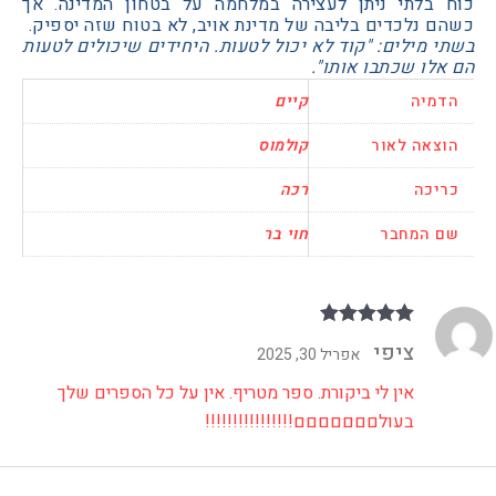
בלתי ניתן לעצירה במלחמה על בטחון המדינה. אך
נלכדים בליבה של מדינת אויב, לא בטוח שזה יספיק.
מילים: "קוד לא יכול לטעות. היחידים שיכולים לטעות
ו שכתבו אותו".
יה
קיים
אה לאור
קולמוס
כה
רכה
המחבר
חוי בר
דורג
5
מתוך 5
ציפי
אפריל 30, 2025
אין לי ביקורת. ספר מטריף. אין על כל הספרים שלך
בעולםםםםםםם!!!!!!!!!!!!!!!!