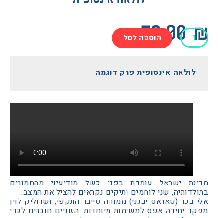
72.0
הוספה לסל
פית
ולאה אינסופית פרק דוגמה
ת ישראל עומדת בפני כשל מודיעיני מהחמורים
ותיה, שני לוחמים ותיקים נקראים להציל את המצב.
כר (טאראס יבגני) ממוחה סייבר התקפי, ושרוליק לוין
 יחידה אפס למשימות מיוחדות. השניים חוברים לכדי