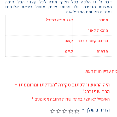
ה’ זו הלכה בכל חלקי תורה לכל קצווי תבל. חיבת
ות הנדירה שלו והיותו צדיק מושל ביראת אלוקים
 מידותיו המופלאות.
בר
הרב חיים רוזנטל
אה לאור
כה קשה \ רכה
קשה
יה
קיים
 חוות דעת.
 הראשון לכתוב סקירה “מגדלתו ומרוממתו –
 שיינברג”
ייל לא יוצג באתר.
שדות החובה מסומנים
*
רוג שלך
*