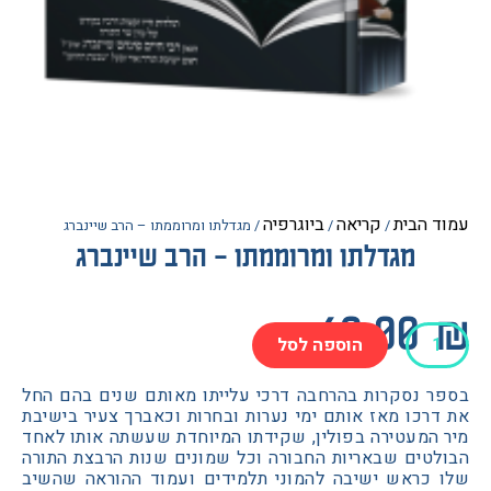
הבית
קריאה
ביוגרפיה
/
/
/ מגדלתו ומרוממתו – הרב שיינברג
מגדלתו ומרוממתו – הרב שיינברג
60.0
הוספה לסל
ו
מתו
 נסקרות בהרחבה דרכי עלייתו מאותם שנים בהם החל
כו מאז אותם ימי נערות ובחרות וכאברך צעיר בישיבת
המעטירה בפולין, שקידתו המיוחדת שעשתה אותו לאחד
טים שבאריות החבורה וכל שמונים שנות הרבצת התורה
כראש ישיבה להמוני תלמידים ועמוד ההוראה שהשיב
רג