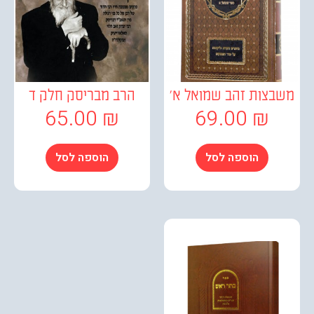
צות זהב שמואל א'
הרב מבריסק חלק ד
65.00
₪
69.00
₪
הוספה לסל
הוספה לסל