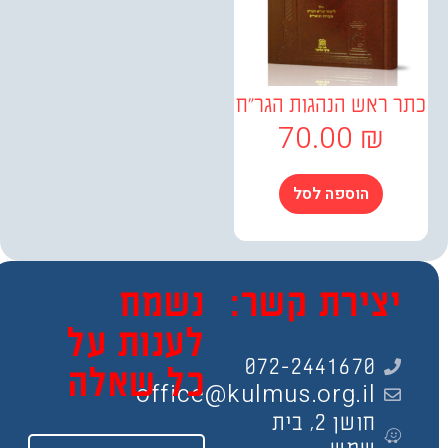
ראש הנהגות הגר"ח
70.00
₪
הוספה לסל
צירת קשר:
נשמח
לענות על
072-2441670
כל שאלה
office@kulmus.org.il
חושן 2, בית
שם