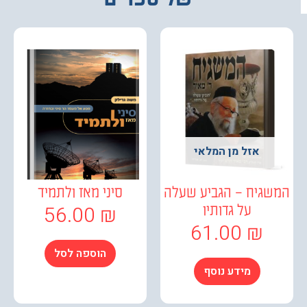
אזל מן המלאי
גיח – הגביע שעלה
סיני מאז ולתמיד
56.00
₪
על גדותיו
61.00
₪
הוספה לסל
מידע נוסף