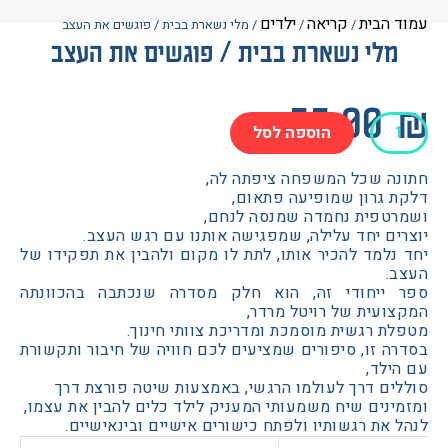
הבית
קריאה
ילדים
/
/
/ מלי נשארת בבית / פוגשים את העצב
לי נשארת בבית / פוגשים את העצב
55.0
הוספה לסל
ת
ה שכל המשפחה ציפתה לה,
 גרון שמופיעה פתאום,
טפית נחמדה שמנסה לנחם,
ם יחד עלילה, שמפגישה אותנו עם רגש העצב.
למד להכיר אותו, לתת לו מקום ולהבין את תפקידו של
ים
.
ייחודי זה, הוא חלק מסדרה שנכתבה בהכוונתה
עית של רויטל מרדר,
 רגשית מוסמכת ומדריכת צוותי חינוך.
 זו, סיפורים שמציעים לכם חוויה של חיבור ותקשורת
לד,
ם דרך לעולמו הרגשי, באמצעות שיטה פורצת דרך
נים שיח משמעותי המעניק לילד כלים להבין את עצמו,
את רגשותיו ולפתח כישורים אישיים ובינאישיים.