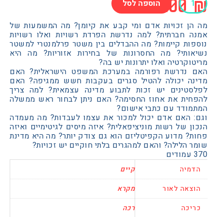
כחי
קורי
55.0
הוספה לסל
:
:
ה,
60.00
55.00
ן זכויות אדם ומי קבע את קיומן? מה המשמעות של
 חברתית? למה נדרשת הפרדת רשויות ואלו רשויות
ות קיימות? מה ההבדלים בין משטר פרלמנטרי למשטר
ותי? מה החסרונות של בחירות אזוריות? מה היא
קרטיה ואלו יתרונות יש בה?
נדרשת רפורמה במערכת המשפט הישראלית? האם
ה יכולה להטיל סגרים בעקבות חשש ממגיפה? האם
טינים יש זכות לתבוע מדינה עצמאית? למה צריך
ית את אחוז החסימה? האם ניתן לבחור ראש ממשלה
ודד עם כתבי אישום?
 האם אדם יכול למכור את עצמו לעבדות? מה מעמדה
 של רשות מוניציפאלית? איזה מיסים לגיטימיים ואיזה
? מדוע הקפיטליזם הוא גם צודק יותר? מה היא מדינת
הלילה? והאם למהגרים בלתי חוקיים יש זכויות?
יה
קיים
אה לאור
מקרא
כה
רכה