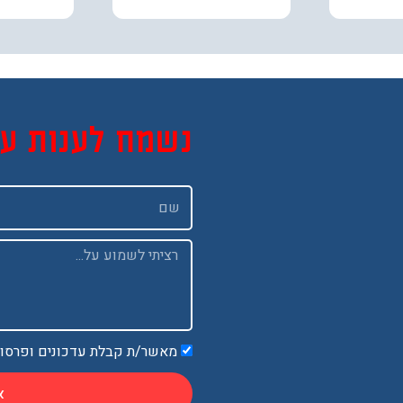
נשמח לענות ע
שם
Message
מאשר/ת קבלת עדכונים ופרסו
א