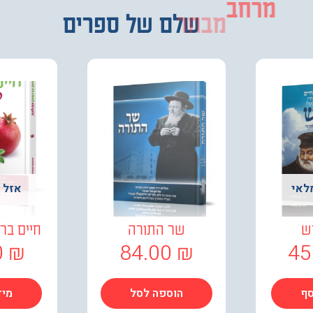
מבחר
שלם של ספרים
לאי
אזל 
ש
שר התורה
חיים בר
0
₪
84.00
₪
45
סף
הוספה לסל
מיד