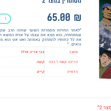
מסתורין במצר 2
כמות
65.00
₪
של
מסתורין
"לאחר החויות מסמרות השער שחוה הרב שקד
במצר
שמתחתיה, הוא מצא את עצמו על אנית המשא הע
2
את כל כחותיו להתחזק באמונה ואט אט הוא מ
נראים…"
מחבר
צבי אריה אדלר
כריכה קשה \ רכה
קשה
הדמיה
קיים
ר 2”