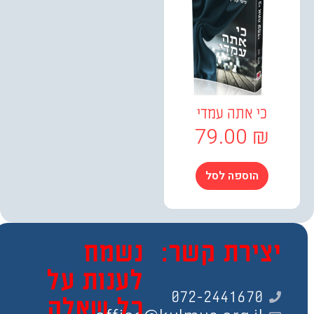
כי אתה עמדי
79.00
₪
הוספה לסל
צירת קשר:
נשמח
לענות על
072-2441670
כל שאלה