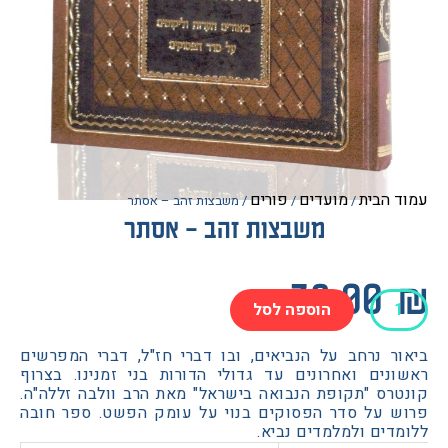
הבית
מועדים
פורים
/
/
/ משבצות זהב – אסתר
משבצות זהב – אסתר
38.0
הוספה לסל
ות
ר נרחב על הנביאים, ובו דברי חז"ל, דברי המפרשים
נים ואחרונים עד גדולי הדורות בני זמנינו. בצרוף
רס "תקופת הנבואה בישראל" מאת הרב וולבה זללה"ה.
 על סדר הפסוקים בנוי על עומק הפשט. ספר חובה
ים ולמלמדים נביא.