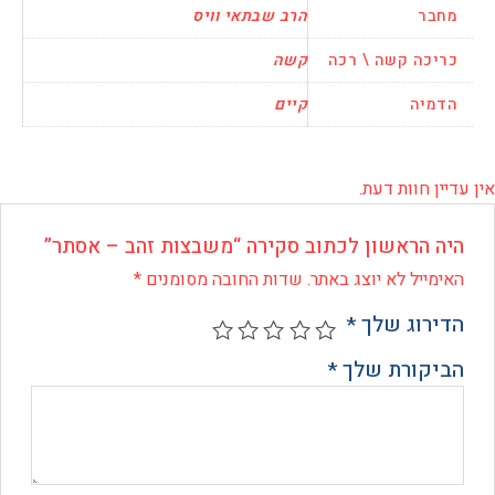
בר
הרב שבתאי וויס
כה קשה \ רכה
קשה
יה
קיים
 חוות דעת.
 הראשון לכתוב סקירה “משבצות זהב – אסתר”
ייל לא יוצג באתר.
שדות החובה מסומנים
*
רוג שלך
*
קורת שלך
*