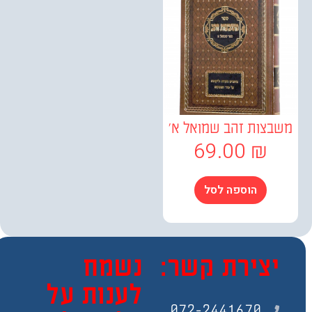
צות זהב שמואל א'
69.00
₪
הוספה לסל
צירת קשר:
נשמח
לענות על
072-2441670