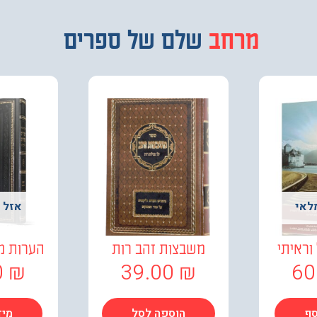
מבחר
שלם של ספרים
לאי
אזל 
וראיתי
משבצות זהב רות
הערות מ
0
₪
39.00
₪
60
סף
הוספה לסל
מיד