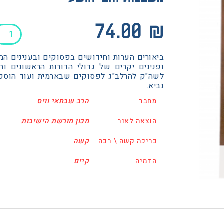
כמות
74.00
₪
של
משבצו
ביאורים הערות וחידושים בפסוקים ובענינים המ
זהב
ופנינים יקרים של גדולי הדורות הראשונים וה
יהושע
לשה"ק להרלב"ג לפסוקים שבארמית ועוד הוספו
נביא.
מחבר
הרב שבתאי וויס
הוצאה לאור
מכון מורשת הישיבות
כריכה קשה \ רכה
קשה
הדמיה
קיים