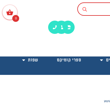
0
ם
ספרי קומיקס
שפות
ושע