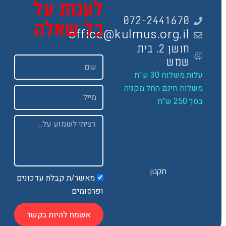
לענות על
072-2441670
כל שאלה
office@kulmus.org.il
חושן 2, בית
שם
שמש
ות משלוח 30 ש"ח
שלוח חינם החל מקניה
Email
 250 ש"ח
Message
תקנון
מאשר/ת קבלת עדכונים
ופרסומים
אשמח להיות בקשר