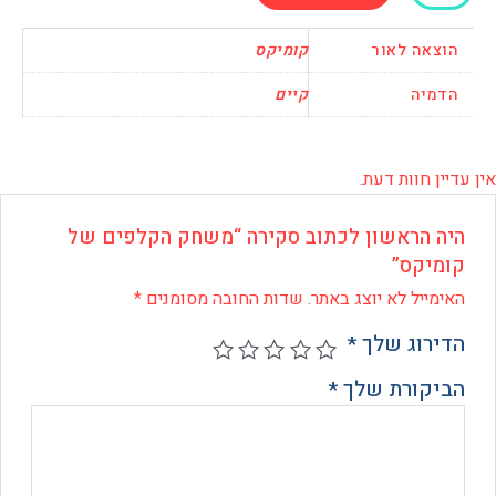
ק
ים
אה לאור
קומיקס
קס
יה
קיים
 חוות דעת.
 הראשון לכתוב סקירה “משחק הקלפים של
יקס”
ייל לא יוצג באתר.
שדות החובה מסומנים
*
רוג שלך
*
קורת שלך
*