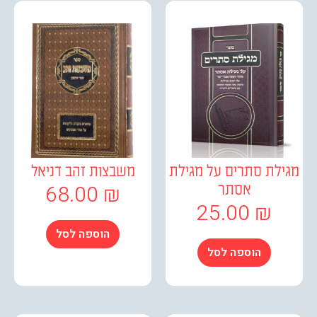
לת סתרים על מגילת
משבצות זהב דניאל
68.00
₪
אסתר
25.00
₪
הוספה לסל
הוספה לסל