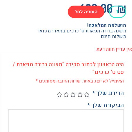
690.0
הוספה לסל
מה המלאכה!
 ברורה תפארת ט' כרכים במארז מפואר
ת
ח חינם
 חוות דעת.
 הראשון לכתוב סקירה “משנה ברורה תפארת /
ט' כרכים”
ייל לא יוצג באתר.
שדות החובה מסומנים
*
רוג שלך
*
קורת שלך
*