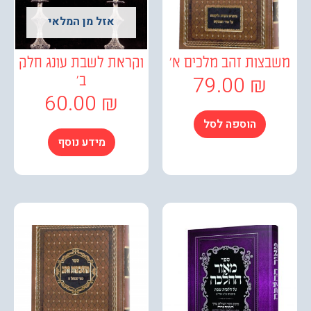
אזל מן המלאי
צות זהב מלכים א'
וקראת לשבת עונג חלק
79.00
₪
ב'
60.00
₪
הוספה לסל
מידע נוסף