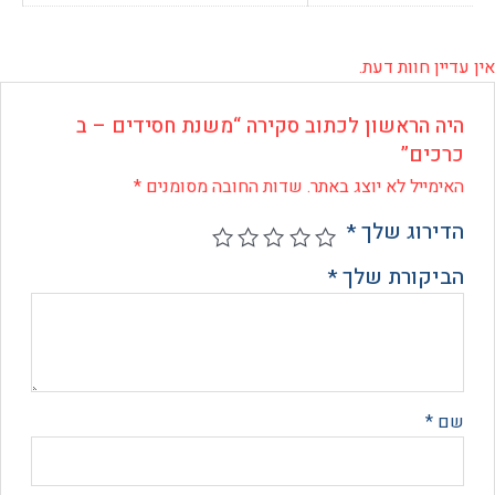
 חוות דעת.
 הראשון לכתוב סקירה “משנת חסידים – ב
ים”
ייל לא יוצג באתר.
שדות החובה מסומנים
*
רוג שלך
*
קורת שלך
*
*