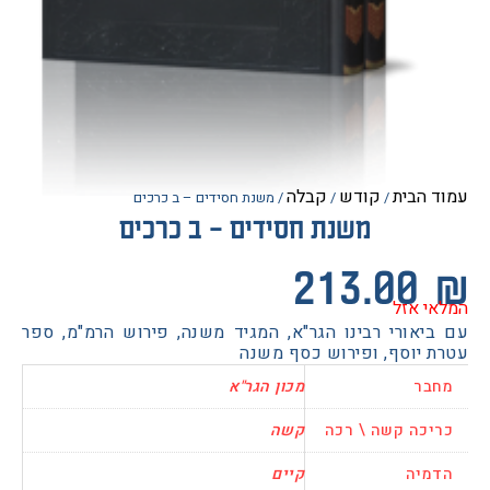
הבית
קודש
קבלה
/
/
/ משנת חסידים – ב כרכים
משנת חסידים – ב כרכים
213.0
 אזל
יאורי רבינו הגר"א, המגיד משנה, פירוש הרמ"מ, ספר
 יוסף, ופירוש כסף משנה
בר
מכון הגר"א
כה קשה \ רכה
קשה
יה
קיים