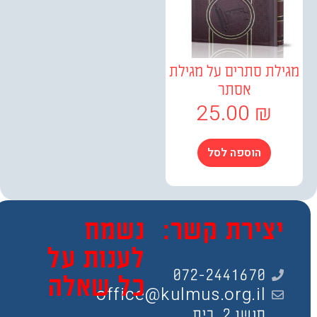
לת סתרים על מגילת
אסתר
25.00
₪
הוספה לסל
צירת קשר:
נשמח
לענות על
072-2441670
כל שאלה
office@kulmus.org.il
חושן 2, בית