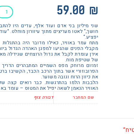
כמות
59.00
₪
של
מתחת
שני מיליון בני אדם ועוד אלף, עדים היו להתב
השטיח
חושך,“ לאטו מעריצים מתוך עיוורון מוחלט. ”עוד
יפציע.“
מתח עמד באוויר, כאילו מדובר היה בהתגלות 
מקבלי הפנים שהגיעו למפגן האהדה הגדול ביותר
אירן עומדת לקבל את גדול הרוצחים שגידלה מאז
של שטיפת מוח.
זמזום מרוחק מפס השמיים המתבהרים הדריך א
הפרובוזורי אשר בתוך הרכב הכבד, הקשיבו בר
את כיוון הרוח וגובה משוער.
הלבבות הלמו בהתרגשות. כבר רואים קצה ש
האוויר הנאמן לשאה יפיל את המטוס – עומד באוו
שם המחבר
דבורה צוף
יח”