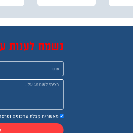
נשמח לענות ע
שם
Message
מאשר/ת קבלת עדכונים ופרסו
א