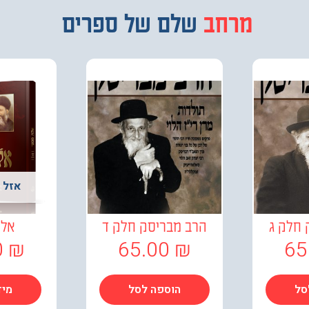
מרחב
מבחר
שלם של ספרים
אזל 
 חלק ג
הרב מבריסק חלק ד
אלה
0
₪
65.00
₪
65
סל
הוספה לסל
מיד