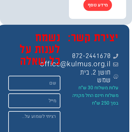
מידע נוסף
צירת קשר:
נשמח
לענות על
072-2441670
כל שאלה
office@kulmus.org.il
חושן 2, בית
שם
שמש
ות משלוח 30 ש"ח
שלוח חינם החל מקניה
Email
 250 ש"ח
Message