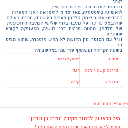
ונתי לעבוד שם שלושה חודשים.
נה בהיסטוריה, מאז יסד מ. להימן את ג’אנר הספרות
ת- עושה יצחק פלדמן צעדים ראשונים, טריים, בעולם
סס עד כה, על כתיבה בגוף שלישי הכתיבה החושפנית
לדמן, מהווה פריצת דרך רגשית, המעניקה לקורא
ות
 עם הסופר, מין תחושה לא ממש מוסברת, שהוא מביט
 הקריאה ומשתתף יחד עמו במחשבותיו..
בר
יצחק פלדמן
כה קשה \ רכה
רכה
יה
קיים
 חוות דעת.
 הראשון לכתוב סקירה “נתבג בן גוריון”
ייל לא יוצג באתר.
שדות החובה מסומנים
*