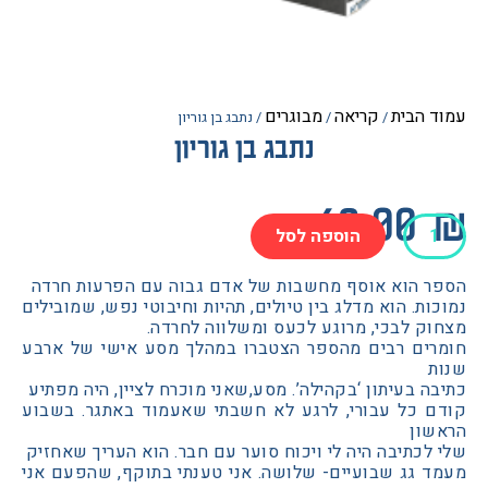
הבית
קריאה
מבוגרים
/
/
/ נתבג בן גוריון
נתבג בן גוריון
62.0
הוספה לסל
 הוא אוסף מחשבות של אדם גבוה עם הפרעות חרדה
ת. הוא מדלג בין טיולים, תהיות וחיבוטי נפש, שמובילים
 לבכי, מרוגע לכעס ומשלווה לחרדה.
ים רבים מהספר הצטברו במהלך מסע אישי של ארבע
 בעיתון ‘בקהילה’. מסע,שאני מוכרח לציין, היה מפתיע
 כל עבורי, לרגע לא חשבתי שאעמוד באתגר. בשבוע
ון
כתיבה היה לי ויכוח סוער עם חבר. הוא העריך שאחזיק
 גג שבועיים- שלושה. אני טענתי בתוקף, שהפעם אני