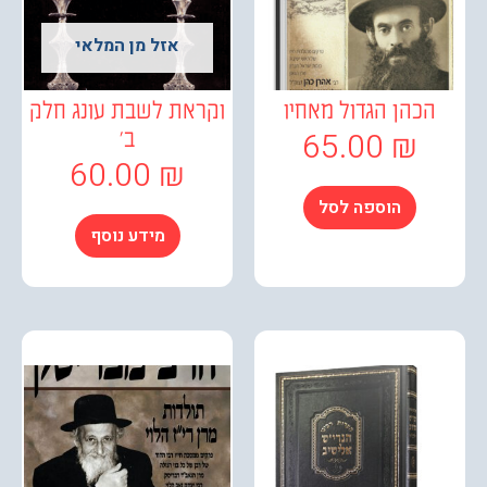
אזל מן המלאי
כהן הגדול מאחיו
וקראת לשבת עונג חלק
65.00
₪
ב'
60.00
₪
הוספה לסל
מידע נוסף