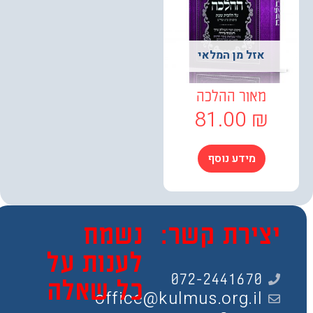
אזל מן המלאי
מאור ההלכה
81.00
₪
מידע נוסף
צירת קשר:
נשמח
לענות על
072-2441670
כל שאלה
office@kulmus.org.il