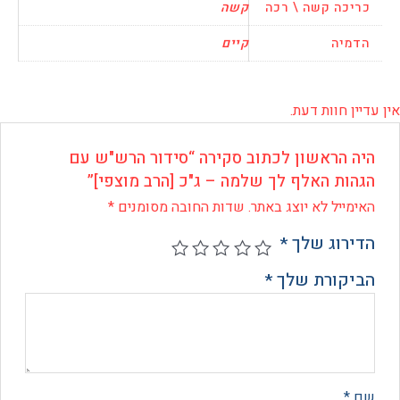
כה קשה \ רכה
קשה
יה
קיים
 חוות דעת.
 הראשון לכתוב סקירה “סידור הרש"ש עם
ות האלף לך שלמה – ג"כ [הרב מוצפי]”
ייל לא יוצג באתר.
שדות החובה מסומנים
*
רוג שלך
*
קורת שלך
*
*