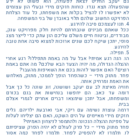
עקב החליט לצאת לפעולה, הוא פשוט לא ידע
ולה תצא נגדו. כוחות חזקים מידי ובעלי הון עצומים
אפשרו לו להציל בקלות את משפחתו, כל עוד הצלחת
יקט החשוב שלהם תלוי באובדן של בני המשפחה.
שאתם מבינים שנבחרתם להיות חלק מפרויקט ענק,
ים, וביטוח חיים משלם עליכם הון עתק כדי לייצר מצג
, יתכן שיקח לכם שנים ארוכות למצוא סיבה אחת טובה
ע.
הנה רגע אמיתי! אבל על מה באמת תתפללו? רגע אחרי
ה הגדולה, מה יהיה הצעד הבא שלכם? מה אתם באמת
ם? האם אפשר לזהות בכם את השאיפות מהעבר?
 מתוק מידי – כשהפחד הופך לממכר, מתוק, מאלחש
אמת ומרחיק אותה.
ה מאיצת לב עם יעקב ושושנה, זוג שונה כל כך אבל
 עד כאב. הם יחפשו בנחישות את בנם בכורם
חתו, אבל יתכן שימצאו דברים אחרים לגמרי אצלם
 עוצרת נשימה עם ריקי, אבי וארבעת ילדיהם. גלים
ם מידי מאיימים על הים השקט, האם הם יצליחו לעלות
ינת ההצלה הנכונה ולהתמסר לניצחון האמיתי?
מתוק מידי – כל פרק לעולם לא יהיה הפרק שציפיתם
תלמדו לא להפסיק לפחד. תלמדו לפחד כמה אסור