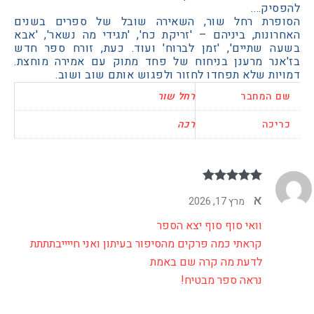
יק….
רת רחל שור, השאירה שובל של ספרים בשנים
נות, ביניהם – 'זריקת כח', 'תגידי מה נשאר', 'אבא
 שתיים', 'זמן לברוח' ועוד. כעת, זורח ספר חדש
נר מרענן בניחוח של פחד מתוק עם אמירה מוחצת.
ת שלא תפחדו לחזור ולפגוש אותם שוב ושוב.
המחבר
רחל שור
כה
רכה
דורג
5
מתוך 5
א
מרץ 17, 2026
וואי סוף סוף יצא הספר
קראתי כמה פרקים מהסיפור בעיתון ואני חייייבתתתת
לדעת מה קרה שם באמת
נראה ספר מבטיח!