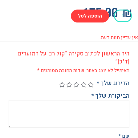
175.0
הוספה לסל
 חוות דעת.
דים
 הראשון לכתוב סקירה “קול רם על המועדים
]”
ייל לא יוצג באתר.
שדות החובה מסומנים
*
רוג שלך
*
קורת שלך
*
*