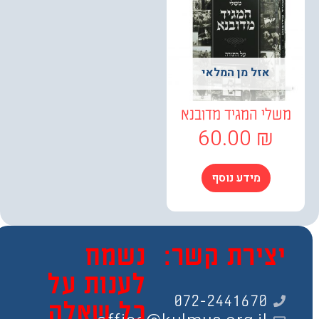
אזל מן המלאי
לי המגיד מדובנא
60.00
₪
מידע נוסף
צירת קשר:
נשמח
לענות על
072-2441670
כל שאלה