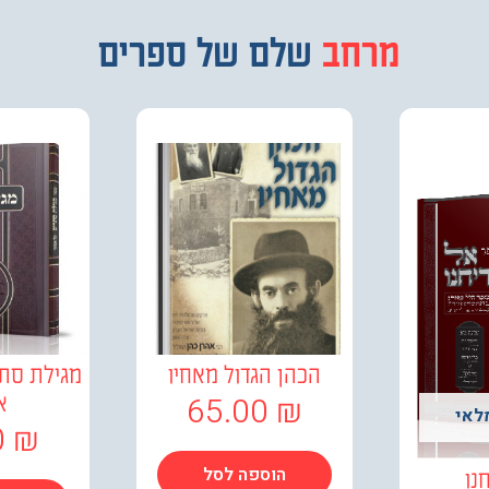
מבחר
שלם של ספרים
הכהן הגדול מאחיו
מגילת סתר
65.00
₪
א
לאי
0
₪
הוספה לסל
נו