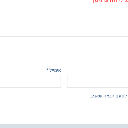
ני חודש ניסן”
אימייל
*
 לפעם הבאה שאגיב.