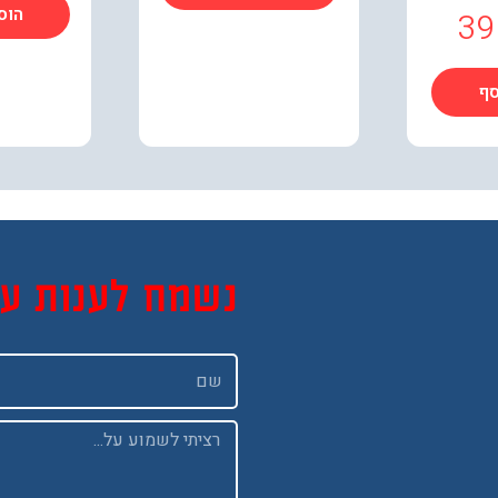
הוס
39
סף
נשמח לענות ע
שם
Message