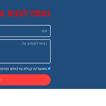
נשמח לענות ע
שם
Message
מאשר/ת קבלת עדכונים ופרסו
א