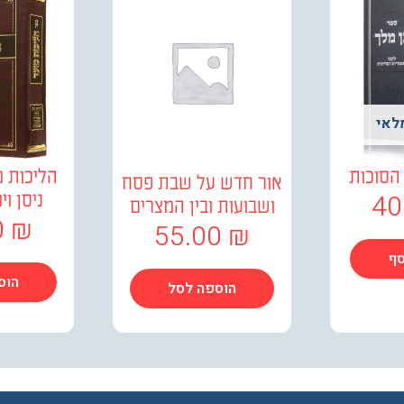
לאי
 הסוכות
הליכות מ
אור חדש על שבת פסח
40
ניסן ו
ושבועות ובין המצרים
0
₪
55.00
₪
סף
הוס
הוספה לסל