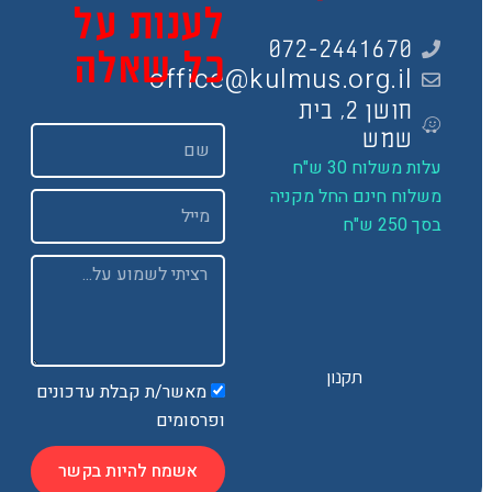
לענות על
072-2441670
כל שאלה
office@kulmus.org.il
חושן 2, בית
שם
שמש
ות משלוח 30 ש"ח
שלוח חינם החל מקניה
Email
 250 ש"ח
Message
תקנון
מאשר/ת קבלת עדכונים
ופרסומים
אשמח להיות בקשר