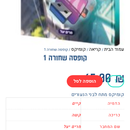
הבית
קריאה
קומיקס
/
/
/ קופסה שחורה 1
קופסה שחורה 1
65.0
הוספה לסל
ה
ה
ס מתח לבני הנעורים
יה
קיים
כה
קשה
המחבר
מרים יעל