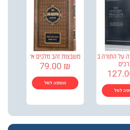
ה על התורה ב
משבצות זהב מלכים א'
79.00
₪
רכים
127.
הוספה לסל
פה לסל