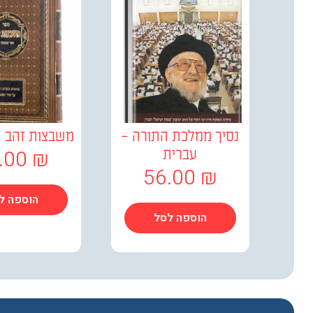
נסיך ממלכת התורה –
משבצות זהב ש
.00
₪
עברית
56.00
₪
הוספה ל
הוספה לסל