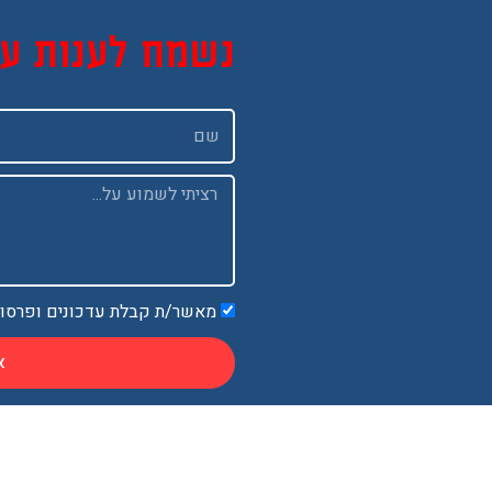
נשמח לענות ע
שם
Message
מאשר/ת קבלת עדכונים ופרסו
א