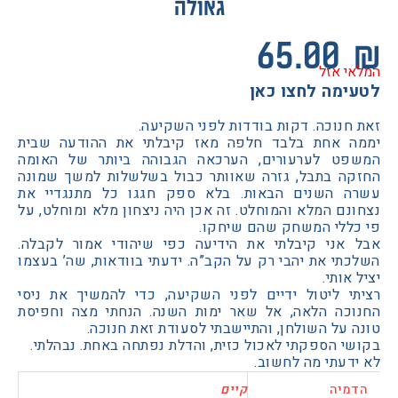
גאולה
65.0
 אזל
מה לחצו כאן
נוכה. דקות בודדות לפני השקיעה.
 אחת בלבד חלפה מאז קיבלתי את ההודעה שבית
ט לערעורים, הערכאה הגבוהה ביותר של האומה
ה בתבל, גזרה שאוותר כבול בשלשלות למשך שמונה
 השנים הבאות. בלא ספק חגגו כל מתנגדיי את
ם המלא והמוחלט. זה אכן היה ניצחון מלא ומוחלט, על
ללי המשחק שהם שיחקו.
אני קיבלתי את הידיעה כפי שיהודי אמור לקבלה.
י את יהבי רק על הקב”ה. ידעתי בוודאות, שה’ בעצמו
אותי.
י ליטול ידיים לפני השקיעה, כדי להמשיך את ניסי
כה הלאה, אל שאר ימות השנה. הנחתי מצה וחפיסת
על השולחן, והתיישבתי לסעודת זאת חנוכה.
 הספקתי לאכול כזית, והדלת נפתחה באחת. נבהלתי.
עתי מה לחשוב.
יה
קיים