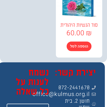
ד הנשיות היהודית
60.00
₪
הוספה לסל
צירת קשר:
נשמח
לענות על
072-2441670
כל שאלה
office@kulmus.org.il
חושן 2, בית
שם